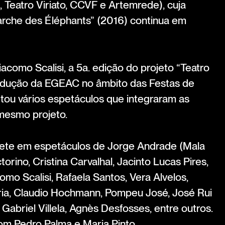
Teatro Viriato, CCVF e Artemrede), cuja
arche des Éléphants” (2016) continua em
acomo Scalisi, a 5a. edição do projeto “Teatro
dução da EGEAC no âmbito das Festas de
etou vários espetáculos que integraram as
mesmo projeto.
rete em espetáculos de Jorge Andrade (Mala
orino, Cristina Carvalhal, Jacinto Lucas Pires,
omo Scalisi, Rafaela Santos, Vera Alvelos,
ria, Claudio Hochmann, Pompeu José, José Rui
 Gabriel Villela, Agnès Desfosses, entre outros.
m Pedro Palma e Maria Pinto.