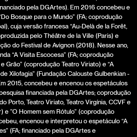
financiado pela DGArtes). Em 2016 concebeu e
“Do Bosque para o Mundo” (FA; coprodução
al), cuja versão francesa “Au-Delà de la Forêt,
produzida pelo Théâtre de la Ville (Paris) e
ção do Festival de Avignon (2018). Nesse ano,
nda “A Visita Escocesa” (FA; coprodução
e Grão” (coprodução Teatro Viriato) e “A
e Xilofagia” (Fundação Calouste Gulbenkian -
Em 2015, concebeu e encenou os espetáculos
e pesquisa financiada pela DGArtes; coprodução
o Porto, Teatro Viriato, Teatro Virgínia, CCVF e
r) e ”O Homem sem Rótulo” (coprodução
ebeu, encenou e interpretou o espetáculo “A
s” (FA; financiado pela DGArtes e