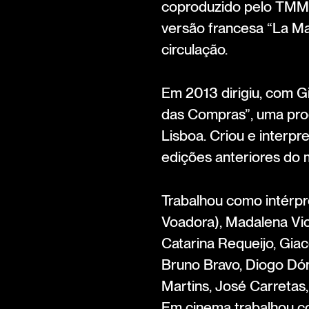
coproduzido pelo TMM, 
versão francesa “La M
circulação.
Em 2013 dirigiu, com Gi
das Compras”, uma pro
Lisboa. Criou e interpr
edições anteriores do 
Trabalhou como intérp
Voadora), Madalena Vict
Catarina Requeijo, Giac
Bruno Bravo, Diogo Dó
Martins, José Carretas,
Em cinema trabalhou co