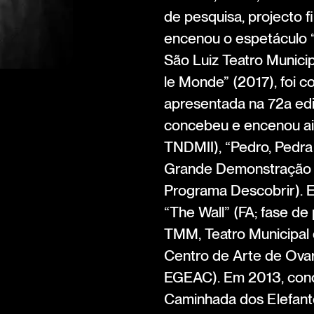
de pesquisa, projecto 
encenou o espetáculo 
São Luiz Teatro Municip
le Monde” (2017), foi co
apresentada na 72a edi
concebeu e encenou ai
TNDMII), “Pedro, Pedra 
Grande Demonstração d
Programa Descobrir). 
“The Wall” (FA; fase d
TMM, Teatro Municipal d
Centro de Arte de Ova
EGEAC). Em 2013, conc
Caminhada dos Elefante