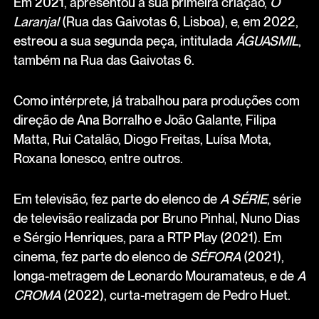
Em 2021, apresentou a sua primeira criação,
O
Laranjal
(Rua das Gaivotas 6, Lisboa), e, em 2022,
estreou a sua segunda peça, intitulada
ÁGUASMIL
,
também na Rua das Gaivotas 6.
Como intérprete, já trabalhou para produções com
direção de Ana Borralho e João Galante, Filipa
Matta, Rui Catalão, Diogo Freitas, Luísa Mota,
Roxana Ionesco, entre outros.
Em televisão, fez parte do elenco de
A SÉRIE
, série
de televisão realizada por Bruno Pinhal, Nuno Dias
e Sérgio Henriques, para a RTP Play (2021). Em
cinema, fez parte do elenco de
SÉFORA
(2021),
longa-metragem de Leonardo Mouramateus, e de
A
CROMA
(2022), curta-metragem de Pedro Huet.