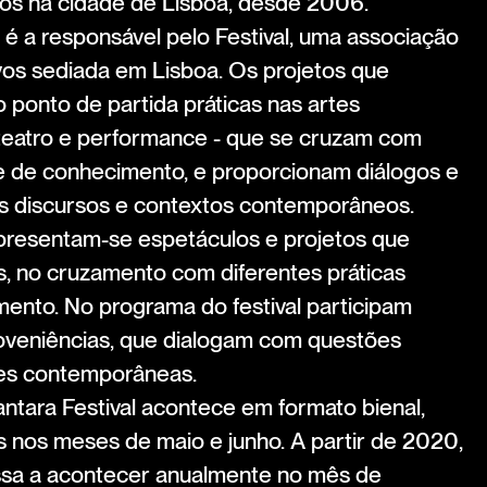
os na cidade de Lisboa, desde 2006.
 é a responsável pelo Festival, uma associação
tivos sediada em Lisboa. Os projetos que
onto de partida práticas nas artes
 teatro e performance - que se cruzam com
s e de conhecimento, e proporcionam diálogos e
es discursos e contextos contemporâneos.
apresentam-se espetáculos e projetos que
, no cruzamento com diferentes práticas
mento. No programa do festival participam
proveniências, que dialogam com questões
es contemporâneas.
ntara Festival acontece em formato bienal,
nos meses de maio e junho. A partir de 2020,
assa a acontecer anualmente no mês de