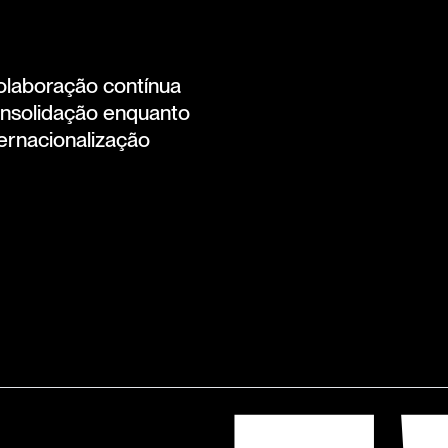
olaboração contínua
consolidação enquanto
ernacionalização