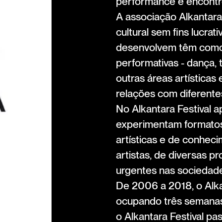
performance e encontr
A associação Alkantara
cultural sem fins lucra
desenvolvem têm como p
performativas - dança,
outras áreas artística
relações com diferent
No Alkantara Festival 
experimentam formatos
artísticas e de conheci
artistas, de diversas 
urgentes nas sociedad
De 2006 a 2018, o Alka
ocupando três semanas 
o Alkantara Festival p