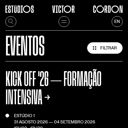
EN
EVENTOS
FILTRAR
KICK OFF '26 ⏤ FORMAÇÃO
Temporadas
2026
INTENSIVA
→
2025
2024
2023
ESTÚDIO 1
2022
31 AGOSTO 2026
—
04 SETEMBRO 2026