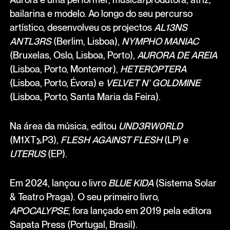
bailarina e modelo. Ao longo do seu percurso
artístico, desenvolveu os projectos
AL13NS
ANTL3RS
(Berlim, Lisboa),
NYMPHO MANIAC
(Bruxelas, Oslo, Lisboa, Porto),
AURORA DE AREIA
(Lisboa, Porto, Montemor),
HETEROPTERA
(Lisboa, Porto, Évora) e
VELVET N’ GOLDMINE
(Lisboa, Porto, Santa Maria da Feira).
Na área da música, editou
UND3RW0RLD
(M1XT⦩P3),
FLESH AGAINST FLESH
(LP) e
UTERUS
(EP).
Em 2024, lançou o livro
BLUE KIDA
(Sistema Solar
& Teatro Praga). O seu primeiro livro,
APOCALYPSE
, fora lançado em 2019 pela editora
Sapata Press (Portugal, Brasil).