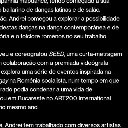
mpanhia mapdance, tendo começado a sua
ailarino de danças latinas e de salão.
ão, Andrei começou a explorar a possibilidade
s destas danças na dança contemporânea e de
stória e o folclore romenos no seu trabalho.
veu e coreografou
SEED
, uma curta-metragem
m colaboração com a premiada videógrafa
 explora uma série de eventos inspirada na
gay
na Roménia socialista, num tempo em que
rrado podia condenar a uma vida de
ou em Bucareste no ART200 International
 no mesmo ano.
a, Andrei tem trabalhado com diversos artistas