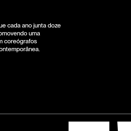
que cada ano junta doze
 promovendo uma
om coreógrafos
 contemporânea.