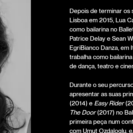
Depois de terminar os 
Lisboa em 2015, Lua Car
como bailarina no Balle
Patrice Delay e Sean 
EgriBianco Danza, em It
trabalha como bailarin
de dança, teatro e cine
Durante o seu percurs
apresentar as suas pri
(2014) e
Easy Rider
(20
The Door
(2017) no Bal
primeira peça num cont
com Umut Ozdaloglu, e,