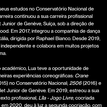
seus estudos no Conservatório Nacional de
reira continuou a sua carreira profissional
t Junior de Genève, Suíça, sob a direção de
Wood. Em 2017, integrou a companhia de dança
ália, dirigida por Raphael Bianco. Desde 2019,
a independente e colabora em muitos projetos
ma.
o académico, Lua teve a oportunidade de
meiras experiências coreográficas:
Crane
15) no Conservatório Nacional;
2506
(2016) e
let Junior de Genève. Em 2019, estreou a sua
exto profissional,
Lîla - Jogo Livre
, cocriada
 em 2020, deu à luz a segunda cocriação, com