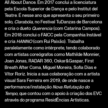
All About Dance. Em 2017 conclui a licenciatura
pela Escola Superior de Dança e pelo Institut del
Teatre. É nesse ano que apresenta o seu primeiro
solo,
Clarabóia
, no Festival TuDanzas de Barcelona
e cria o dueto
Querencia
(com Catarina Campos).
Em 2018 conclui o FAICC pela Companhia Instável
e cria
HANNO
(com Rui Paixão). Trabalha
paralelamente como intérprete, tendo colaborado
com artistas coreógrafos como Mathilde Monnier,
Joan Jonas, RADAR 360, Oskar&Gaspar, First
Breath After Coma, Miguel Moreira, Sofia Dias e
Vítor Roriz. Inicia a sua colaboração com a artista
visual Sara Ferreira em 2019, de onde nasce a
performance/instalação
Nova Refutação do
Tempo
, que contou com o apoio à criação dos EVC
através do programa ResidÊncias Artísticas.