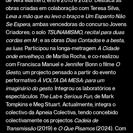
obras criadas em colaboração com Teresa Silva,
Leva a mão que eu levo o braço
e
Um Espanto Não
Se Espera
, ambas vencedoras do concurso Jovens
Criadores; o solo
TSUNAMISMO, recital para duas
cordas em M
; e as obras
Dias Contados
e
a besta,
as luas
. Participou na longa-metragem
A Cidade
onde envelheço
, de Marília Rocha, e co-realizou
com Francisca Manuel e Jennifer Bonn o filme
O
Gesto
, um projecto pensado a partir do evento
performativo
À VOLTA DA MESA: para um
imaginário do gesto
. Integrou os laboratórios e
espectáculos
The Lab
e
Serious Fun
, de Mark
Tompkins e Meg Stuart. Actualmente, integra o
colectivo da Apneia Colectiva, tendo concebido
colectivamente os projectos
Cadeia de
Transmissão
(2019) e
O Que Pisamos
(2024). Com