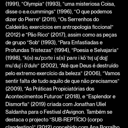
(1991), “Olympia” (1993), “uma misteriosa Coisa,
disse o e.e.cummings” (1996), “O que podemos
dizer do Pierre” (2011), “Os Serrenhos do
Caldeirão, exercícios em antropologia ficcional”
(2012) e “Pão Rico” (2017), assim como as peças
de grupo “Sob” (1993), “Para Enfastiadas e
Profundas Tristezas” (1994), “Poesia e Selvajaria”
(1998), “k(ɘ) su'pɔɾtɐ i s(ɘ)ˈpaɾɐ i kõˈtɐj uʃ dojʃ
mu'duʃ i õ'dulɐ” (2002), “Até que Deus é destruído
pelo extremo exercício da beleza” (2006), “Vamos
sentir falta de tudo aquilo de que não precisamos”
(2009), “As Práticas Propiciatórias dos
Acontecimentos Futuros” (2018), e “Esplendor e
Dismorfia” (2019) criada com Jonathan Uliel
Saldanha para o Festival d’Avignon. Também se
destaca o projecto “SUB-REPTÍCIO (corpo
clandestino)” (2012) concebido com Ana Borralho