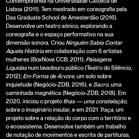
Contemporânea na Universidade Católica de
Lisboa (2011). Tem mestrado em coreografia pela
Das Graduate School de Amesterdão (2016).
Desenvolve um teatro sónico, explorando a
coreografia e o espaço performativo na sua
dimensão sonora. Criou
Ninguém Sabia Contar
Aquela História
em colaboração com 6 artistas
mulheres (BoxNova CCB, 2011);
Paisagens
Líquidas
num lavadouro público (Teatro do Silêncio,
2012);
Em Forma de Árvore
, um solo sobre
inquietude (Negócio-ZDB, 2016); e
Sacro
, uma
caminhada magnética (Negócio-ZDB, 2018). Em
2020, iniciou o projeto
Ilhas — uma constelação
,
sobre o imaginário insular, e em 2021
Traça
, um
projeto sobre a relação do corpo com o território e
o ecossistema. Desenvolve também um trabalho
de notação de movimentos e escrita de partituras,