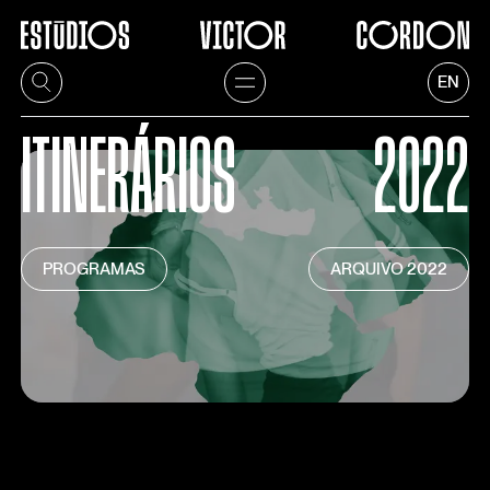
1
/
12
EN
ITINERÁRIOS
2022
PROGRAMAS
ARQUIVO
2022