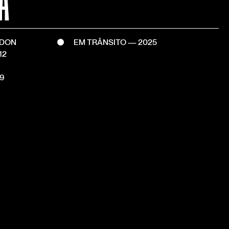
À
RDON
EM TRÂNSITO — 2025
12
9