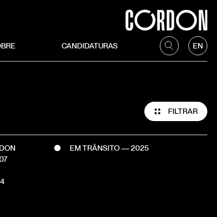
OBRE
CANDIDATURAS
EN
FILTRAR
RDON
EM TRÂNSITO — 2025
07
4