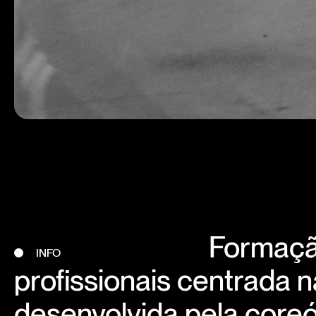
Formação
INFO
profissionais centrada 
desenvolvida pela coreó