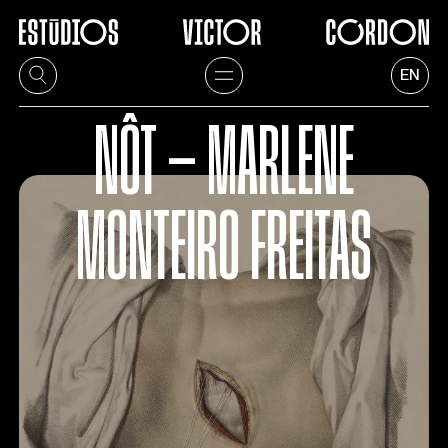
EN
NÔT — MARLENE
MONTEIRO FREITAS