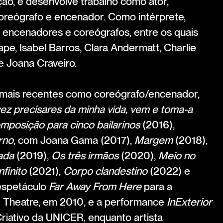
ão, e desenvolve trabalho como ator,
coreógrafo e encenador. Como intérprete,
 encenadores e coreógrafos, entre os quais
pe, Isabel Barros, Clara Andermatt, Charlie
e Joana Craveiro.
s mais recentes como coreógrafo/encenador,
ez precisares da minha vida, vem e toma-a
posição para cinco bailarinos
(2016),
rno
, com Joana Gama (2017),
Margem
(2018),
ada
(2019),
Os três irmãos
(2020),
Meio no
nfinito
(2021),
Corpo clandestino
(2022) e
espetáculo
Far Away From Here
para a
d Theatre, em 2010, e a performance
InExterior
Criativo da UNICER, enquanto artista