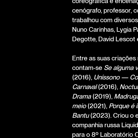
coreográfica e encenaç
cenógrafo, professor, 
trabalhou com diversos
Nuno Carinhas, Lygia Pa
Degotte, David Lescot 
Entre as suas criaçõe
contam-se
Se alguma v
(2016),
Uníssono — Com
Carnaval
(2016),
Noctu
Drama
(2019),
Madrug
meio
(2021),
Porque é i
Bantu
(2023). Criou o 
companhia russa Liqui
para o 8º Laboratório 