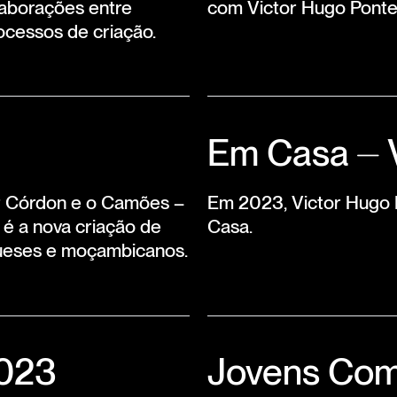
laborações entre
com Victor Hugo Pont
ocessos de criação.
Em Casa ⏤ 
or Córdon e o Camões –
Em 2023, Victor Hugo P
 é a nova criação de
Casa.
gueses e moçambicanos.
2023
Jovens Com