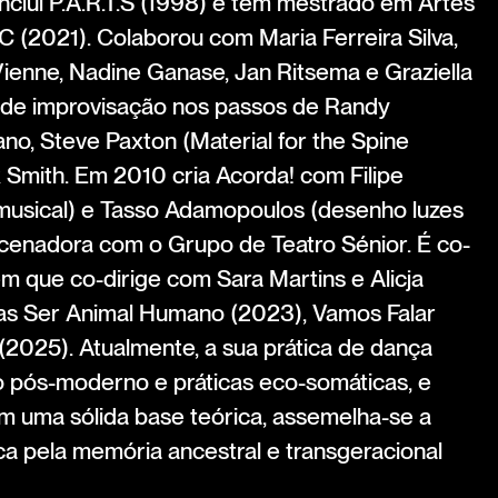
onclui P.A.R.T.S (1998) e tem mestrado em Artes
C (2021). Colaborou com Maria Ferreira Silva,
Vienne, Nadine Ganase, Jan Ritsema e Graziella
 de improvisação nos passos de Randy
o, Steve Paxton (Material for the Spine
Smith. Em 2010 cria Acorda! com Filipe
musical) e Tasso Adamopoulos (desenho luzes
cenadora com o Grupo de Teatro Sénior. É co-
 que co-dirige com Sara Martins e Alicja
ças Ser Animal Humano (2023), Vamos Falar
2025). Atualmente, a sua prática de dança
 pós-moderno e práticas eco-somáticas, e
 uma sólida base teórica, assemelha-se a
a pela memória ancestral e transgeracional