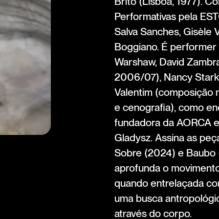
Brito (Lisboa, 1977). C
Performativas pela EST
Salva Sanches, Gisèle 
Boggiano. É performer
Warshaw, David Zambran
2006/07), Nancy Stark 
Valentim (composição 
e cenografia), como en
fundadora da AORCA em
Gladysz. Assina as pe
Sobre (2024) e Baubo (
aprofunda o movimento
quando entrelaçada com
uma busca antropológic
através do corpo.