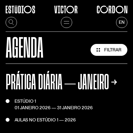
EN
AGENDA
FILTRAR
PRÁTICA DIÁRIA ⏤ JANEIRO
Temporadas
→
2026
2025
ESTÚDIO 1
01 JANEIRO 2026
—
31 JANEIRO 2026
2024
2023
AULAS NO ESTÚDIO 1 — 2026
2022