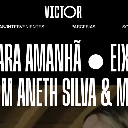
TAS/INTERVENIENTES
PARCERIAS
S
ARA AMANHÃ ● EI
M ANETH SILVA & M