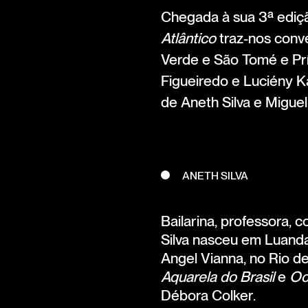
Chegada à sua 3ª ediçã
Atlântico
traz-nos conv
Verde e São Tomé e Prí
Figueiredo e Luciény K
de Aneth Silva e Miguel
ANETH SILVA
Bailarina, professora, c
Silva nasceu em Luanda
Angel Vianna, no Rio de
Aquarela do Brasil
e
Oc
Débora Colker.