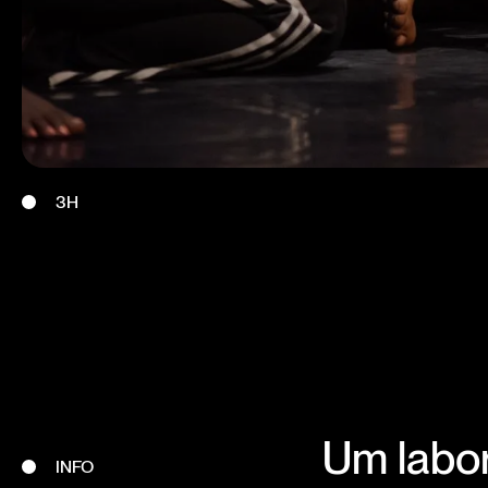
3H
Um labor
INFO