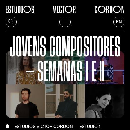
EN
JOVENS COMPOSITORES
— SEMANAS I E II
ESTÚDIOS VICTOR CÓRDON — ESTÚDIO 1