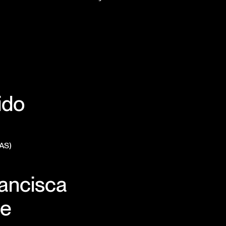
ido
AS)
rancisca
te