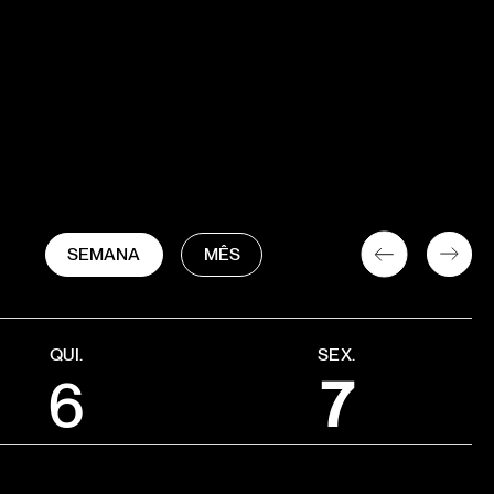
SEMANA
MÊS
QUI.
SEX.
6
7