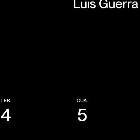
Luís Guerra
TER.
QUA.
4
5