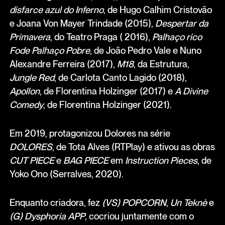
disfarce azul do Inferno
, de Hugo Calhim Cristovão
e Joana Von Mayer Trindade (2015),
Despertar da
Primavera
, do Teatro Praga ( 2016),
Palhaço rico
Fode Palhaço Pobre
, de João Pedro Vale e Nuno
Alexandre Ferreira (2017),
M18
, da Estrutura,
Jungle Red
, de Carlota Canto Lagido (2018),
Apollon
, de Florentina Holzinger (2017) e
A Divine
Comedy
, de Florentina Holzinger (2021).
Em 2019, protagonizou Dolores na série
DOLORES
, de Tota Alves (RTPlay) e ativou as obras
CUT PIECE
e
BAG PIECE
em
Instruction Pieces
, de
Yoko Ono (Serralves, 2020).
Enquanto criadora, fez
(VS) POPCORN
,
Un Teknè
e
(G) Dysphoria APP
, cocriou juntamente com o