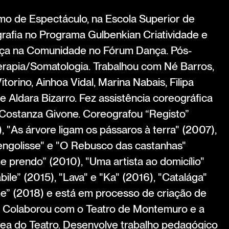
mo de Espectáculo, na Escola Superior de
afia no Programa Gulbenkian Criatividade e
ança na Comunidade no Fórum Dança. Pós-
erapia/Somatologia. Trabalhou com Né Barros,
orino, Ainhoa Vidal, Marina Nabais, Filipa
 e Aldara Bizarro. Fez assistência coreográfica
Costanza Givone. Coreografou “Registo”
, "As árvore ligam os pássaros à terra" (2007),
engolisse" e "O Rebusco das castanhas"
 prendo” (2010), "Uma artista ao domicílio"
bile” (2015), "Lava" e "Ka" (2016), "Catalága"
me” (2018) e está em processo de criação de
”. Colaborou com o Teatro de Montemuro e a
área do Teatro. Desenvolve trabalho pedagógico