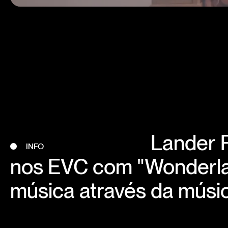
Lander P
INFO
nos EVC com "Wonderlan
música através da músi