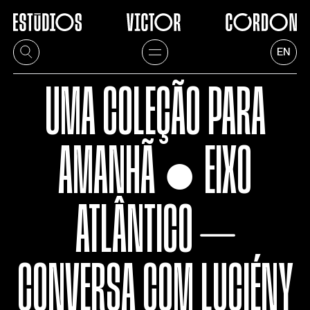
EN
UMA COLEÇÃO PARA
AMANHÃ ● EIXO
ATLÂNTICO ⏤
CONVERSA COM LUCIÉNY