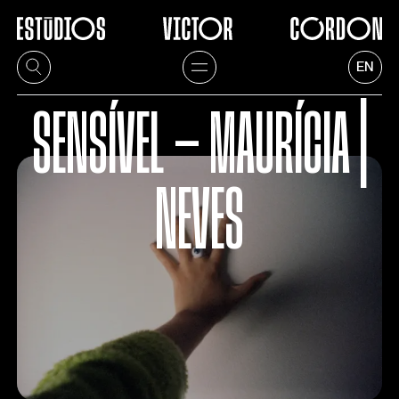
EN
SENSÍVEL — MAURÍCIA |
NEVES