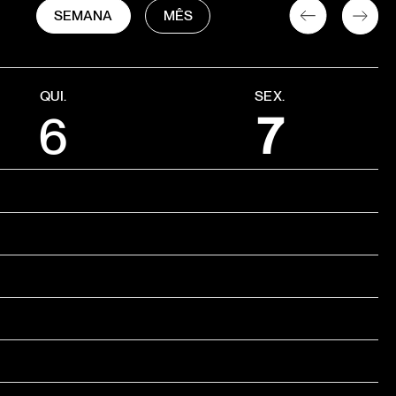
SEMANA
MÊS
QUI.
SEX.
6
7