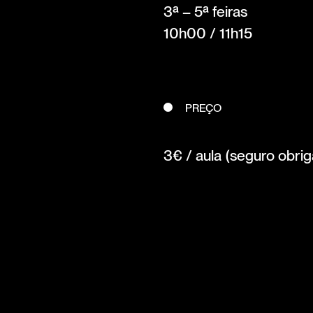
3ª – 5ª feiras
10h00 / 11h15
PREÇO
3€ / aula (seguro obrig