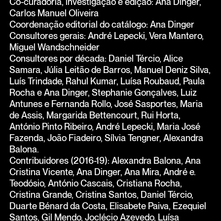
Co-curadoria, investigação e edição: Ana Dinger,
Carlos Manuel Oliveira
Coordenação editorial do catálogo: Ana Dinger
Consultores gerais: André Lepecki, Vera Mantero,
Miguel Wandschneider
Consultores por década: Daniel Tércio, Alice
Samara, Júlia Leitão de Barros, Manuel Deniz Silva,
Luís Trindade, Rahul Kumar, Luísa Roubaud, Paula
Rocha e Ana Dinger, Stephanie Gonçalves, Luiz
Antunes e Fernanda Rollo, José Sasportes, Maria
de Assis, Margarida Bettencourt, Rui Horta,
António Pinto Ribeiro, André Lepecki, Maria José
Fazenda, João Fiadeiro, Sílvia Tengner, Alexandra
Balona.
Contribuidores (2016-19): Alexandra Balona, Ana
Cristina Vicente, Ana Dinger, Ana Mira, André e.
Teodósio, António Cascais, Cristiana Rocha,
Cristina Grande, Cristina Santos, Daniel Tércio,
Duarte Bénard da Costa, Elisabete Paiva, Ezequiel
Santos, Gil Mendo, Joclécio Azevedo, Luísa