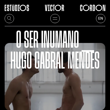
EN
O SER INUMANO ⎯
HUGO CABRAL MENDES