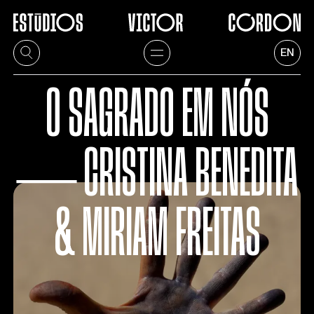
EN
O SAGRADO EM NÓS
― CRISTINA BENEDITA
& MIRIAM FREITAS