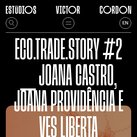
EN
ECO.TRADE.STORY #2
⎯ JOANA CASTRO,
JOANA PROVIDÊNCIA E
VES LIBERTA