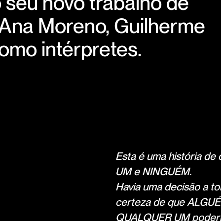
o seu novo trabalho de
 Ana Moreno, Guilherme
omo intérpretes.
Esta é uma história 
UM e NINGUÉM.
Havia uma decisão a t
certeza de que ALGUÉM
QUALQUER UM poderia t