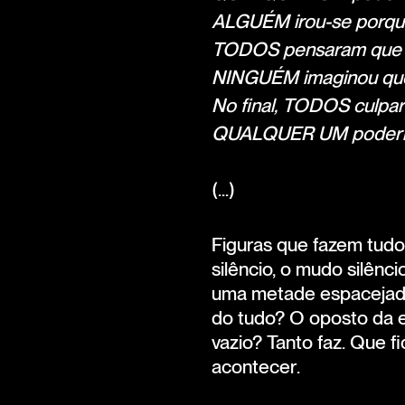
ALGUÉM irou-se porqu
TODOS pensaram que 
NINGUÉM imaginou que
No final, TODOS culp
QUALQUER UM poderia 
(...)
Figuras que fazem tud
silêncio, o mudo silên
uma metade espacejada
do tudo? O oposto da e
vazio? Tanto faz. Que f
acontecer.