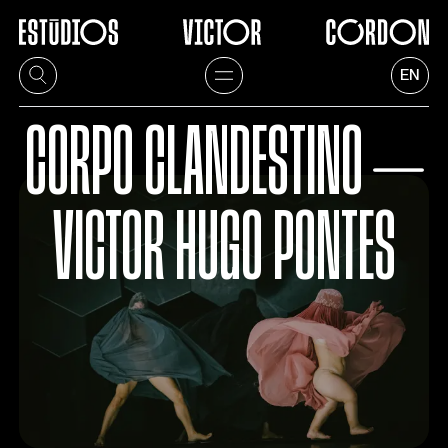
EN
CORPO CLANDESTINO ⏤
VICTOR HUGO PONTES