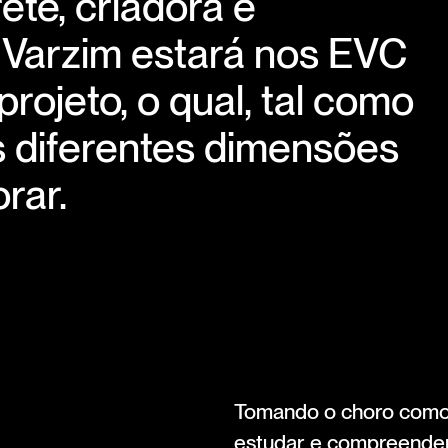
rete, criadora e
 Varzim estará nos EVC
projeto, o qual, tal como
 as diferentes dimensões
rar.
Tomando o choro como 
estudar e compreender 