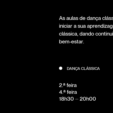
As aulas de dança clás
iniciar a sua aprendi
clássica, dando contin
bem-estar.
DANÇA CLÁSSICA
2.ª feira
4.ª feira
18h30 ⏤ 20h00