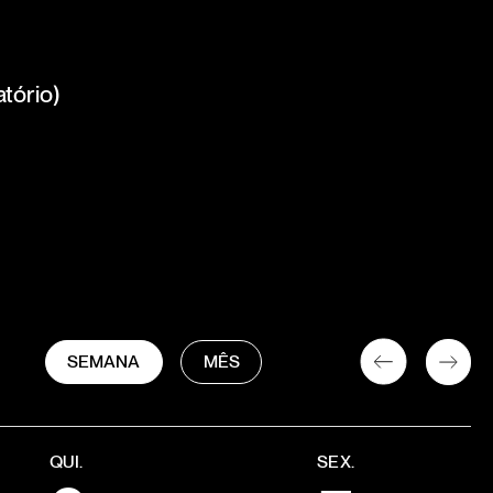
tório)
SEMANA
MÊS
QUI.
SEX.