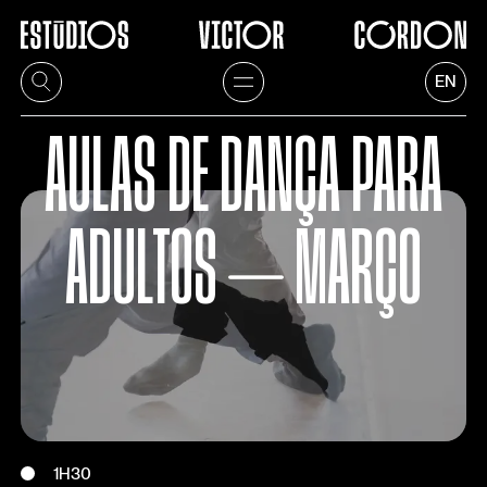
EN
AULAS DE DANÇA PARA
ADULTOS ⏤ MARÇO
1H30