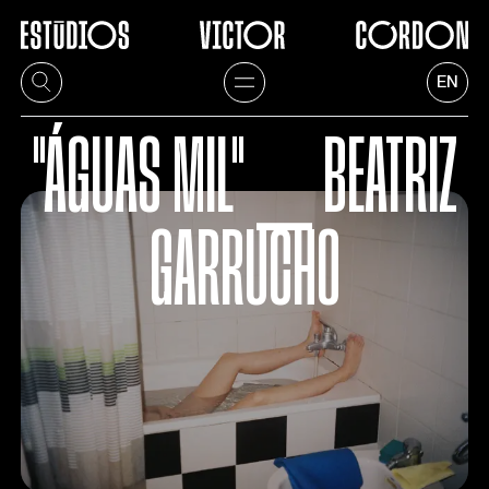
EN
"ÁGUAS MIL" ⎯ BEATRIZ
GARRUCHO