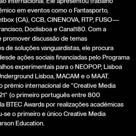
 internacional. Ele apresentou trabalho
mico em eventos como o Fantasporto,
ghtbox (CA), CCB, CINENOVA, RTP, FUSO—
ancisco, Doclisboa e Canal180. Com a
de promover discussão de temas
 de soluções vanguardistas, ele procura
esde ações sociais financiadas pelo Programa
abalhos experimentais para o NEOPOP, Lisboa
 Underground Lisboa, MACAM e o MAAT.
 o prémio internacional de "Creative Media
21" (o primeiro português entre 800
la BTEC Awards por realizações académicas
u-se o primeiro e único Creative Media
rson Education.