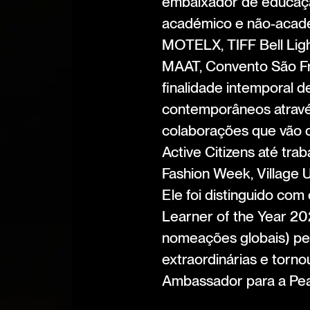
embaixador de educação
académico e não-acadé
MOTELX, TIFF Bell Li
MAAT, Convento São Fr
finalidade intemporal 
contemporâneos através
colaborações que vão d
Active Citizens até tr
Fashion Week, Village
Ele foi distinguido com
Learner of the Year 20
nomeações globais) pe
extraordinárias e torno
Ambassador para a Pea