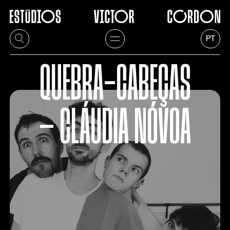
PT
QUEBRA-CABEÇAS
— CLÁUDIA NÓVOA